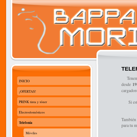
TELE
Tenemos 
INICIO
desde
19
cargadore
¡OFERTAS!
Si estás
PRINK tinta y tóner
Electrodomésticos
También t
Telefonía
para tu m
Móviles