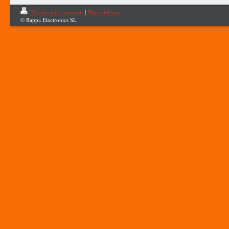
Versión para imprimir
|
Mapa del sitio
© Bappa Electronics SL